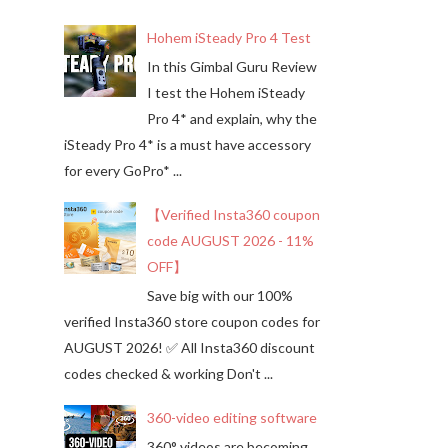
Hohem iSteady Pro 4 Test
In this Gimbal Guru Review
I test the Hohem iSteady
Pro 4* and explain, why the
iSteady Pro 4* is a must have accessory
for every GoPro* ...
【Verified Insta360 coupon
code AUGUST 2026 - 11%
OFF】
Save big with our 100%
verified Insta360 store coupon codes for
AUGUST 2026! ✅ All Insta360 discount
codes checked & working Don't ...
360-video editing software
360° videos are becoming