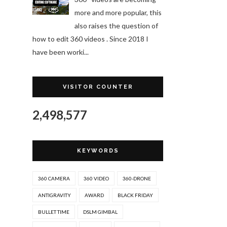
more and more popular, this
also raises the question of
how to edit 360 videos . Since 2018 I
have been worki...
VISITOR COUNTER
2,498,577
KEYWORDS
360 CAMERA
360 VIDEO
360-DRONE
ANTIGRAVITY
AWARD
BLACK FRIDAY
BULLET TIME
DSLM GIMBAL