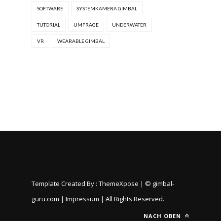
SOFTWARE
SYSTEMKAMERA GIMBAL
TUTORIAL
UMFRAGE
UNDERWATER
VR
WEARABLE GIMBAL
Template Created By :
ThemeXpose
| © gimbal-
guru.com |
Impressum |
All Rights Reserved.
NACH OBEN