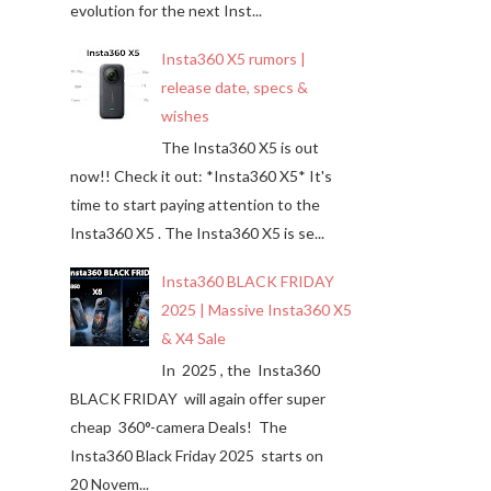
evolution for the next Inst...
Insta360 X5 rumors |
release date, specs &
wishes
The Insta360 X5 is out
now!! Check it out: *Insta360 X5* It's
time to start paying attention to the
Insta360 X5 . The Insta360 X5 is se...
Insta360 BLACK FRIDAY
2025 | Massive Insta360 X5
& X4 Sale
In 2025 , the Insta360
BLACK FRIDAY will again offer super
cheap 360°-camera Deals! The
Insta360 Black Friday 2025 starts on
20 Novem...