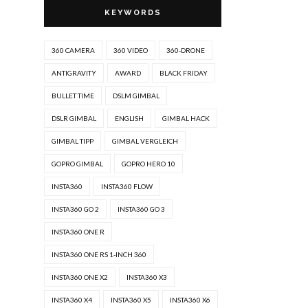
KEYWORDS
360 CAMERA
360 VIDEO
360-DRONE
ANTIGRAVITY
AWARD
BLACK FRIDAY
BULLET TIME
DSLM GIMBAL
DSLR GIMBAL
ENGLISH
GIMBAL HACK
GIMBAL TIPP
GIMBAL VERGLEICH
GOPRO GIMBAL
GOPRO HERO 10
INSTA360
INSTA360 FLOW
INSTA360 GO 2
INSTA360 GO 3
INSTA360 ONE R
INSTA360 ONE RS 1-INCH 360
INSTA360 ONE X2
INSTA360 X3
INSTA360 X4
INSTA360 X5
INSTA360 X6