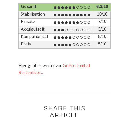
Gesamt
●●●●●●○○○○
6.3/10
Stabilisation
●●●●●●●●●
●
10/10
Einsatz
●●●●●●●○○○
7/10
Akkulaufzeit
●●●
○
○○○○○○
3/10
Kompatibilität
●●●●
●
○○○○○
5/10
Preis
●●●●●○○○○○
5/10
Hier geht es weiter zur
GoPro Gimbal
Bestenliste...
SHARE THIS
ARTICLE