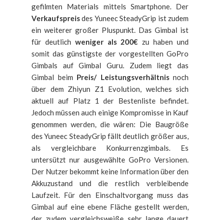
gefilmten Materials mittels Smartphone. Der
Verkaufspreis
des Yuneec SteadyGrip ist zudem
ein weiterer großer Pluspunkt. Das Gimbal ist
für deutlich
weniger als 200€
zu haben und
somit das günstigste der vorgestellten GoPro
Gimbals auf Gimbal Guru. Zudem liegt das
Gimbal beim
Preis/ Leistungsverhältnis
noch
über dem Zhiyun Z1 Evolution, welches sich
aktuell auf Platz 1 der Bestenliste befindet.
Jedoch müssen auch einige Kompromisse in Kauf
genommen werden, die wären: Die Baugröße
des Yuneec SteadyGrip fällt deutlich größer aus,
als vergleichbare Konkurrenzgimbals. Es
untersützt nur ausgewählte GoPro Versionen.
Der Nutzer bekommt keine Information über den
Akkuzustand und die restlich verbleibende
Laufzeit. Für den Einschaltvorgang muss das
Gimbal auf eine ebene Fläche gestellt werden,
der zudem vergleichsweiße sehr lange dauert